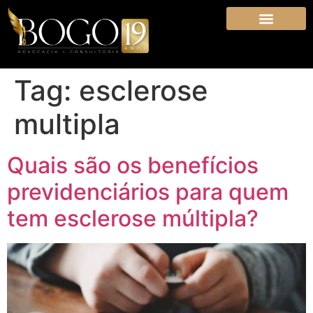
Tag:
esclerose
multipla
Quais são os benefícios
previdenciários para quem
tem esclerose múltipla?