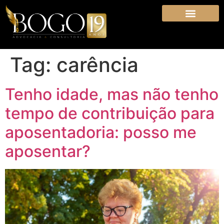
Tag:
carência
Tenho idade, mas não tenho
tempo de contribuição para
aposentadoria: posso me
aposentar?