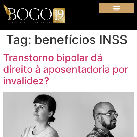
Tag:
benefícios INSS
Transtorno bipolar dá
direito à aposentadoria por
invalidez?