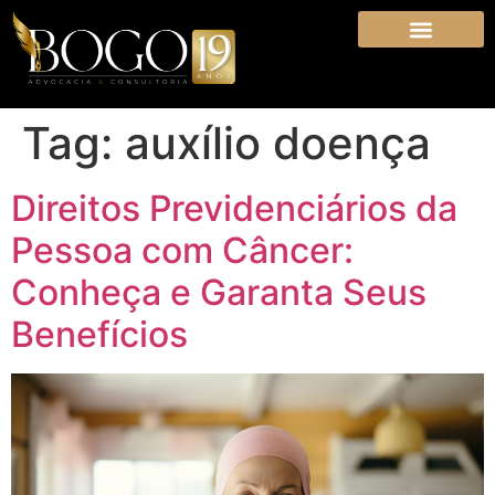
Tag:
auxílio doença
Direitos Previdenciários da
Pessoa com Câncer:
Conheça e Garanta Seus
Benefícios