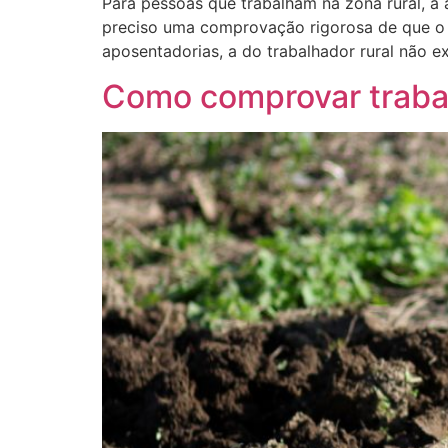
Para pessoas que trabalham na zona rural, a
preciso uma comprovação rigorosa de que o t
aposentadorias, a do trabalhador rural não e
Como comprovar trabal