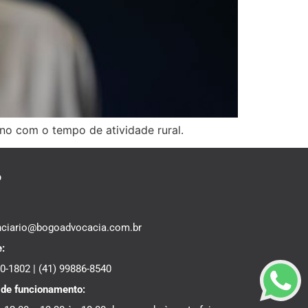
no com o tempo de atividade rural.
o
nciario@bogoadvocacia.com.br
e:
40-1802
|
(41) 99886-8540
 de funcionamento: