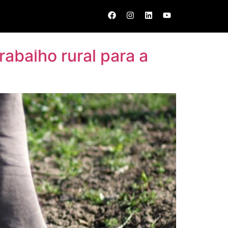
entadorias
Notícias
Contato
abalho rural para a