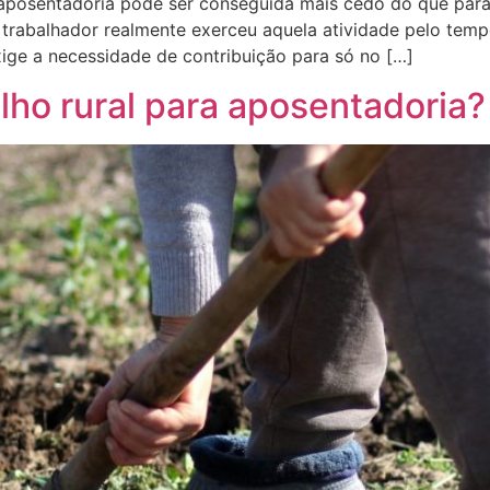
 aposentadoria pode ser conseguida mais cedo do que para
rabalhador realmente exerceu aquela atividade pelo tempo 
xige a necessidade de contribuição para só no […]
ho rural para aposentadoria?