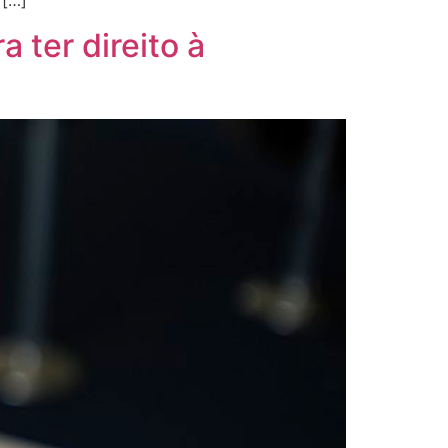
 […]
 ter direito à