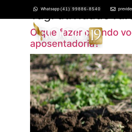
Whatsapp
(41) 99886-8540
previd
Tag:
atividade rur
O que fazer quando vo
aposentadoria?